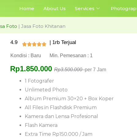
Home
About Us
Services
Photograp
sa Foto
|
Jasa Foto Khitanan
4.9
| 1rb Terjual
Kondisi : Baru
Min. Pemesanan : 1
Rp1.850.000
Rp3.500.000
per 7 Jam
1 Fotografer
Unlimeted Photo
Album Premium 30×20 + Box Koper
All Files in Flashdisk Premium
Kamera dan Lensa Profesional
Flash Kamera
Extra Time Rp150.000 / Jam