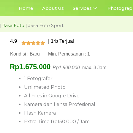
Home
About Us
Services
Photograp
|
Jasa Foto
|
Jasa Foto Sport
4.9
| 1rb Terjual
Kondisi : Baru
Min. Pemesanan : 1
Rp1.675.000
Rp1.900.000
max.
3 Jam
1 Fotografer
Unlimeted Photo
All Files in Google Drive
Kamera dan Lensa Profesional
Flash Kamera
Extra Time Rp150.000 / Jam