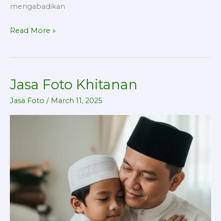
mengabadikan
Read More »
Jasa Foto Khitanan
Jasa
Foto
Jasa Foto
/
March 11, 2025
Khitanan