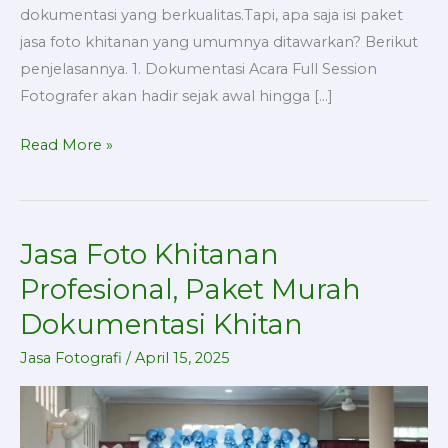
dokumentasi yang berkualitas.Tapi, apa saja isi paket
jasa foto khitanan yang umumnya ditawarkan? Berikut
penjelasannya. 1. Dokumentasi Acara Full Session
Fotografer akan hadir sejak awal hingga […]
Read More »
Jasa Foto Khitanan
Jasa
Foto
Profesional, Paket Murah
Khitanan
Dokumentasi Khitan
Profesional,
Paket
Jasa Fotografi
/
April 15, 2025
Murah
Dokumentasi
Khitan