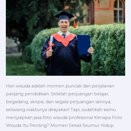
Sekali
Seumur
Hidup
Hari wisuda adalah momen puncak dari perjalanan
panjang pendidikan. Setelah perjuangan belajar,
begadang, skripsi, dan segala perjuangan lainnya,
sekarang waktunya dirayakan! Tapi, sudahkah kamu
menyiapkan jasa foto wisuda profesional Kenapa Foto
Wisuda Itu Penting? Momen Sekali Seumur Hidup