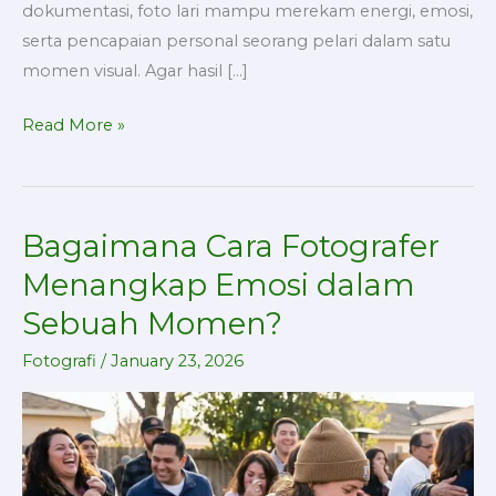
dokumentasi, foto lari mampu merekam energi, emosi,
serta pencapaian personal seorang pelari dalam satu
momen visual. Agar hasil […]
Read More »
Bagaimana Cara Fotografer
Bagaimana
Cara
Menangkap Emosi dalam
Fotografer
Sebuah Momen?
Menangkap
Emosi
Fotografi
/
January 23, 2026
dalam
Sebuah
Momen?