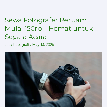
Sewa Fotografer Per Jam
Sewa
Fotografer
Mulai 150rb – Hemat untuk
Per
Segala Acara
Jam
Mulai
Jasa Fotografi
/
May 13, 2025
150rb
–
Hemat
untuk
Segala
Acara