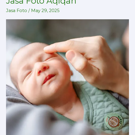
Jasa Foto Aqiqah
Foto
Jasa Foto
/
May 29, 2025
Aqiqah