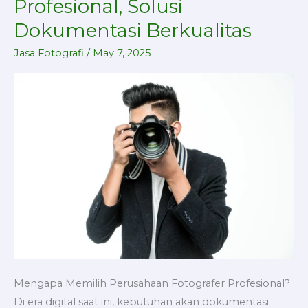
Profesional, Solusi
Profesional,
Dokumentasi Berkualitas
Solusi
Dokumentasi
Jasa Fotografi
/
May 7, 2025
Berkualitas
Mengapa Memilih Perusahaan Fotografer Profesional?
Di era digital saat ini, kebutuhan akan dokumentasi