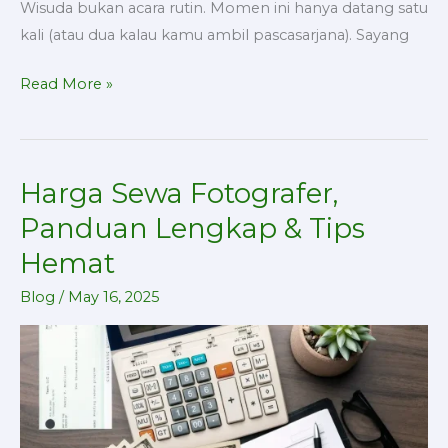
Wisuda bukan acara rutin. Momen ini hanya datang satu
kali (atau dua kalau kamu ambil pascasarjana). Sayang
Read More »
Harga Sewa Fotografer,
Harga
Sewa
Panduan Lengkap & Tips
Fotografer,
Hemat
Panduan
Lengkap
Blog
/
May 16, 2025
&
Tips
Hemat