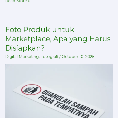
Read More »
Foto Produk untuk
Foto
Produk
Marketplace, Apa yang Harus
untuk
Disiapkan?
Marketplace,
Apa
Digital Marketing
,
Fotografi
/
October 10, 2025
yang
Harus
Disiapkan?