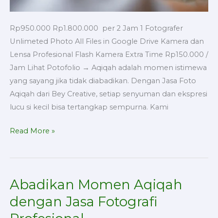
Rp950.000 Rp1.800.000 per 2 Jam 1 Fotografer
Unlimeted Photo All Files in Google Drive Kamera dan
Lensa Profesional Flash Kamera Extra Time Rp150.000 /
Jam Lihat Potofolio → Aqiqah adalah momen istimewa
yang sayang jika tidak diabadikan. Dengan Jasa Foto
Aqiqah dari Bey Creative, setiap senyuman dan ekspresi
lucu si kecil bisa tertangkap sempurna. Kami
Read More »
Abadikan Momen Aqiqah
Abadikan
Momen
dengan Jasa Fotografi
Aqiqah