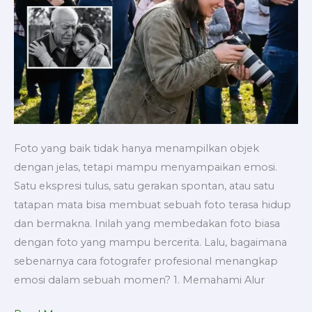
Foto yang baik tidak hanya menampilkan objek
dengan jelas, tetapi mampu menyampaikan emosi.
Satu ekspresi tulus, satu gerakan spontan, atau satu
tatapan mata bisa membuat sebuah foto terasa hidup
dan bermakna. Inilah yang membedakan foto biasa
dengan foto yang mampu bercerita. Lalu, bagaimana
sebenarnya cara fotografer profesional menangkap
emosi dalam sebuah momen? 1. Memahami Alur