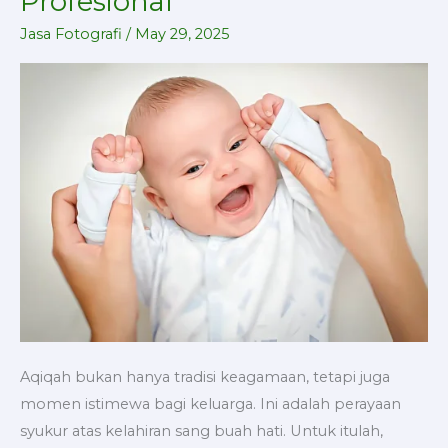
Profesional
dengan
Jasa
Jasa Fotografi
/
May 29, 2025
Fotografi
Profesional
Aqiqah bukan hanya tradisi keagamaan, tetapi juga
momen istimewa bagi keluarga. Ini adalah perayaan
syukur atas kelahiran sang buah hati. Untuk itulah,