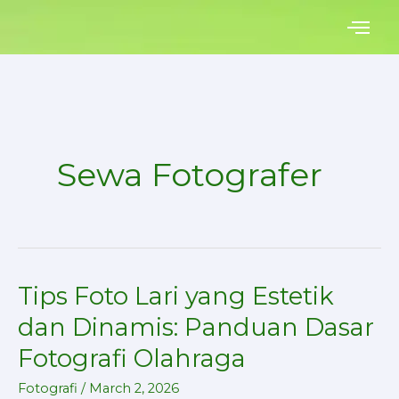
Skip
to
content
Sewa Fotografer
Tips Foto Lari yang Estetik
Tips
Foto
dan Dinamis: Panduan Dasar
Lari
Fotografi Olahraga
yang
Estetik
Fotografi
/
March 2, 2026