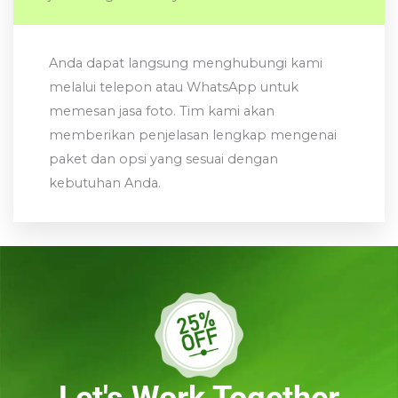
Anda dapat langsung menghubungi kami
melalui telepon atau WhatsApp untuk
memesan jasa foto. Tim kami akan
memberikan penjelasan lengkap mengenai
paket dan opsi yang sesuai dengan
kebutuhan Anda.