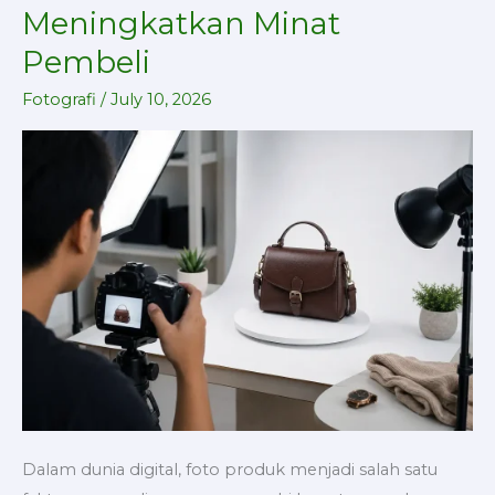
Produk
Meningkatkan Minat
agar
Pembeli
Terlihat
Profesional
Fotografi
/
July 10, 2026
dan
Meningkatkan
Minat
Pembeli
Dalam dunia digital, foto produk menjadi salah satu