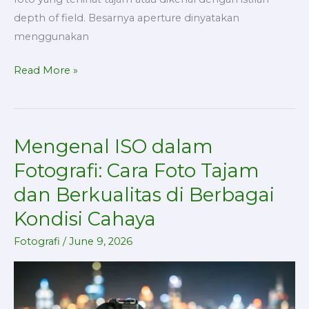
depth of field. Besarnya aperture dinyatakan
menggunakan
Read More »
Mengenal ISO dalam
Mengenal
ISO
Fotografi: Cara Foto Tajam
dalam
dan Berkualitas di Berbagai
Fotografi:
Kondisi Cahaya
Cara
Foto
Fotografi
/
June 9, 2026
Tajam
dan
Berkualitas