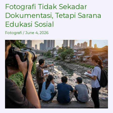
Fotografi Tidak Sekadar
Fotografi
Tidak
Dokumentasi, Tetapi Sarana
Sekadar
Edukasi Sosial
Dokumentasi,
Tetapi
Fotografi
/
June 4, 2026
Sarana
Edukasi
Sosial