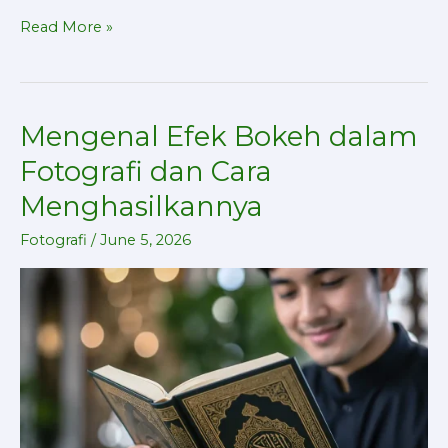
Read More »
Mengenal Efek Bokeh dalam
Mengenal
Efek
Fotografi dan Cara
Bokeh
Menghasilkannya
dalam
Fotografi
Fotografi
/
June 5, 2026
dan
Cara
Menghasilkannya