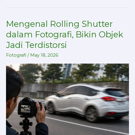
Mengenal Rolling Shutter
Mengenal
Rolling
dalam Fotografi, Bikin Objek
Shutter
Jadi Terdistorsi
dalam
Fotografi,
Fotografi
/
May 18, 2026
Bikin
Objek
Jadi
Terdistorsi