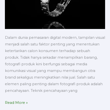
Dalam dunia pemasaran digital modern, tampilan visual
menjadi salah satu faktor penting yang menentukan
ketertarikan calon konsumen terhadap sebuah
produk. Tidak hanya sekadar menampilkan barang,
fotografi produk kini berfungsi sebagai media
komunikasi visual yang mampu membangun citra
brand sekaligus meningkatkan nilai jual. Salah satu
elemen paling penting dalam fotografi produk adalah
pencahayaan. Teknik pencahayaan yang
Read More »