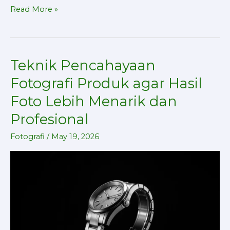
Read More »
Teknik Pencahayaan
Teknik
Pencahayaan
Fotografi Produk agar Hasil
Fotografi
Foto Lebih Menarik dan
Produk
Profesional
agar
Hasil
Fotografi
/
May 19, 2026
Foto
Lebih
Menarik
dan
Profesional