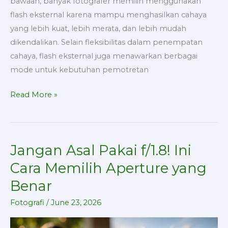
bawaan, banyak fotografer memilih menggunakan
flash eksternal karena mampu menghasilkan cahaya
yang lebih kuat, lebih merata, dan lebih mudah
dikendalikan. Selain fleksibilitas dalam penempatan
cahaya, flash eksternal juga menawarkan berbagai
mode untuk kebutuhan pemotretan
Read More »
Jangan Asal Pakai f/1.8! Ini
Jangan
Asal
Cara Memilih Aperture yang
Pakai
Benar
f/1.8!
Ini
Fotografi
/
June 23, 2026
Cara