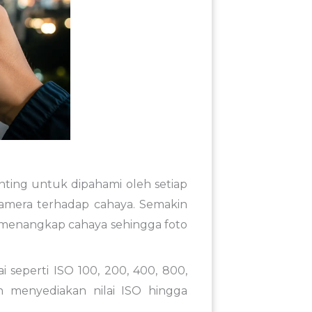
ting untuk dipahami oleh setiap
r kamera terhadap cahaya. Semakin
am menangkap cahaya sehingga foto
i seperti ISO 100, 200, 400, 800,
n menyediakan nilai ISO hingga