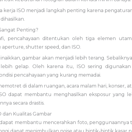
 kerja ISO menjadi langkah penting karena pengaturan
 dihasilkan.
Sangat Penting?
fi, pencahayaan ditentukan oleh tiga elemen utama
u aperture, shutter speed, dan ISO.
 dinaikkan, gambar akan menjadi lebih terang. Sebaliknya,
ebih gelap. Oleh karena itu, ISO sering digunakan s
ndisi pencahayaan yang kurang memadai.
memotret di dalam ruangan, acara malam hari, konser, at
ISO dapat membantu menghasilkan eksposur yang le
nnya secara drastis.
 dan Kualitas Gambar
dapat membantu mencerahkan foto, penggunaannya teta
inggi dapat menimbulkan noise atau bintik-bintik kasar 