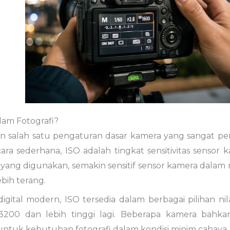
lam Fotografi?
 salah satu pengaturan dasar kamera yang sangat pen
cara sederhana, ISO adalah tingkat sensitivitas senso
SO yang digunakan, semakin sensitif sensor kamera dal
ebih terang.
gital modern, ISO tersedia dalam berbagai pilihan nila
3200 dan lebih tinggi lagi. Beberapa kamera bahka
untuk kebutuhan fotografi dalam kondisi minim cahaya.