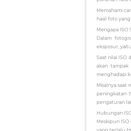
Memahami cara
hasil foto yang
Mengapa ISO 
Dalam fotogra
eksposur, yait
Saat nilai ISO
akan tampak l
menghadapi ko
Misalnya saat 
peningkatan 
pengaturan lai
Hubungan ISO
Meskipun ISO 
yang terlalu t