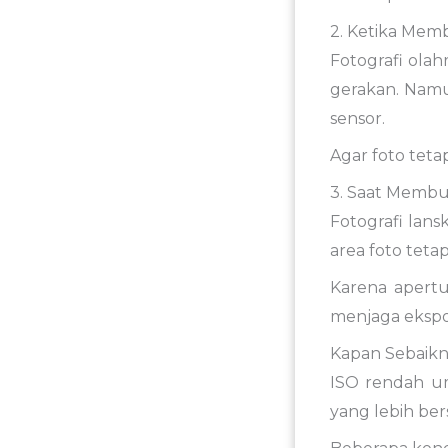
2. Ketika Mem
Fotografi ola
gerakan. Nam
sensor.
Agar foto teta
3. Saat Membu
Fotografi lans
area foto tetap
Karena apertu
menjaga ekspo
Kapan Sebaik
ISO rendah um
yang lebih bers