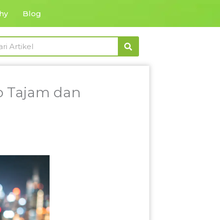
hy
Blog
rch
to Tajam dan