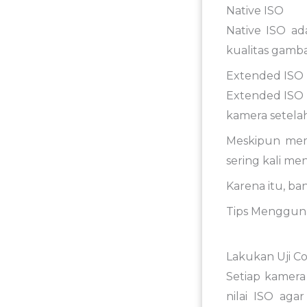
Native ISO
Native ISO ad
kualitas gamba
Extended ISO
Extended ISO 
kamera setela
Meskipun memb
sering kali me
Karena itu, ba
Tips Mengguna
,
Lakukan Uji C
Setiap kamera
nilai ISO ag