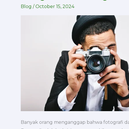
atau
Blog
/
October 15, 2024
Fotografer?
Ketahui
Bedanya
dan
Pilih
Jasa
Fotografi
Profesional
Banyak orang menganggap bahwa fotografi dan