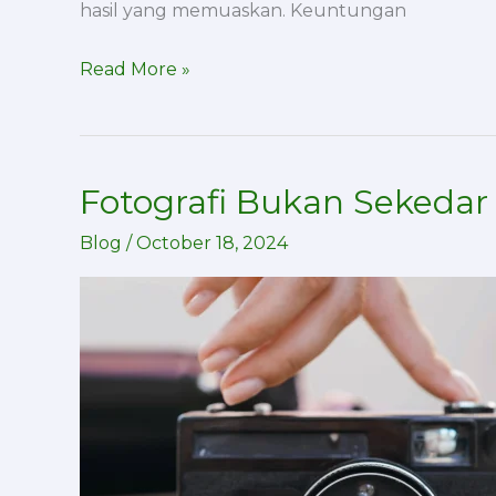
hasil yang memuaskan. Keuntungan
Read More »
Fotografi Bukan Sekedar
Fotografi
Bukan
Blog
/
October 18, 2024
Sekedar
Pencet
Tombol
Shutter