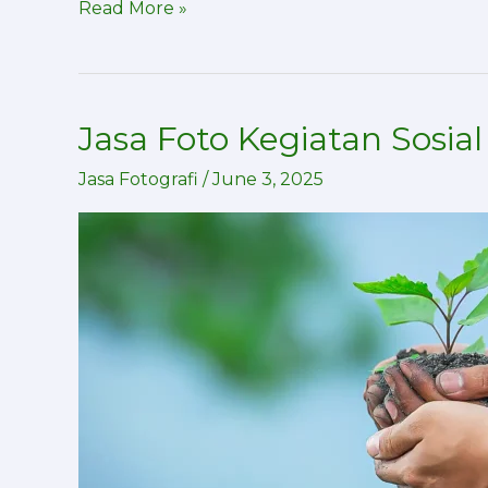
Read More »
Jasa Foto Kegiatan Sosi
Jasa
Foto
Jasa Fotografi
/
June 3, 2025
Kegiatan
Sosial
dan
CSR
Perusahaan