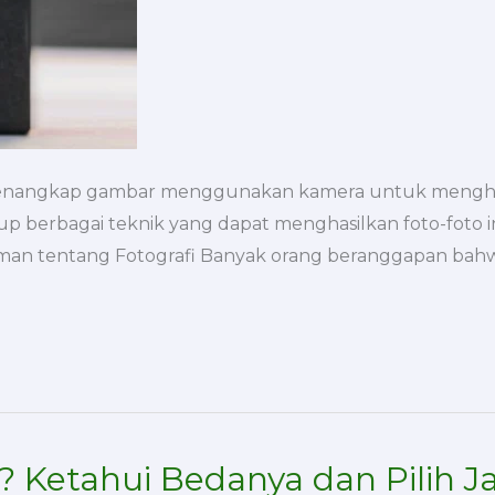
s menangkap gambar menggunakan kamera untuk menghasilk
akup berbagai teknik yang dapat menghasilkan foto-f
haman tentang Fotografi Banyak orang beranggapan ba
? Ketahui Bedanya dan Pilih Ja