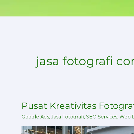
Skip
to
content
jasa fotografi c
Pusat Kreativitas Fotogra
Pusat
Kreativitas
Google Ads
,
Jasa Fotografi
,
SEO Services
,
Web 
Fotografi
dan