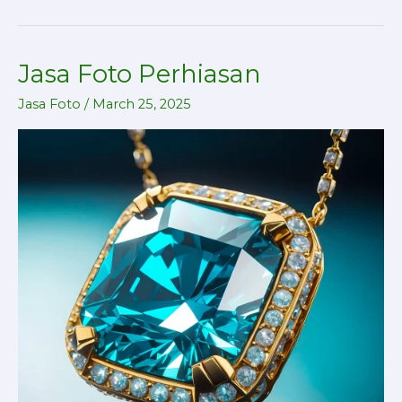
Jasa Foto Perhiasan
Jasa
Foto
Jasa Foto
/
March 25, 2025
Perhiasan