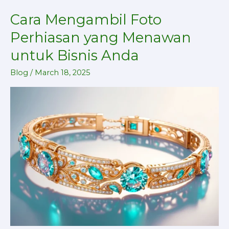
Cara Mengambil Foto
Cara
Mengambil
Perhiasan yang Menawan
Foto
untuk Bisnis Anda
Perhiasan
yang
Blog
/
March 18, 2025
Menawan
untuk
Bisnis
Anda