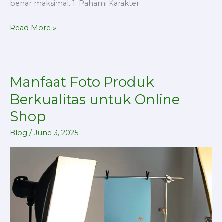
benar maksimal. 1. Pahami Karakter
Read More »
Manfaat Foto Produk
Manfaat
Foto
Berkualitas untuk Online
Produk
Shop
Berkualitas
untuk
Blog
/
June 3, 2025
Online
Shop