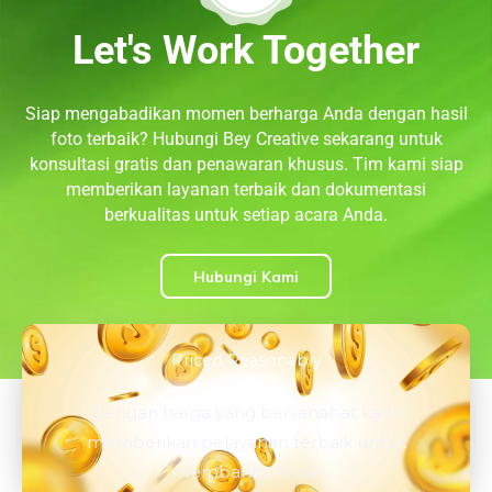
Let's Work Together
Siap mengabadikan momen berharga Anda dengan hasil
foto terbaik? Hubungi Bey Creative sekarang untuk
konsultasi gratis dan penawaran khusus. Tim kami siap
memberikan layanan terbaik dan dokumentasi
berkualitas untuk setiap acara Anda.
Hubungi Kami
Priced Reasonably
Dengan harga yang bersahabat kami
memberikan pelayanan terbaik untuk
membantu Anda.