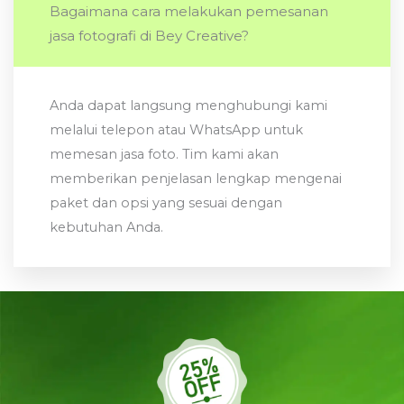
Bagaimana cara melakukan pemesanan
jasa fotografi di Bey Creative?
Anda dapat langsung menghubungi kami
melalui telepon atau WhatsApp untuk
memesan jasa foto. Tim kami akan
memberikan penjelasan lengkap mengenai
paket dan opsi yang sesuai dengan
kebutuhan Anda.