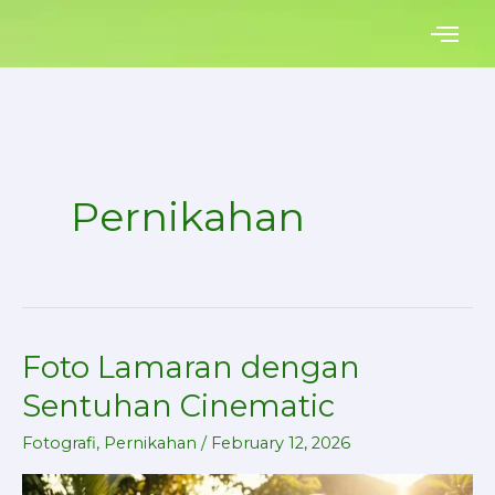
Skip
to
content
Pernikahan
Foto Lamaran dengan
Foto
Lamaran
Sentuhan Cinematic
dengan
Fotografi
,
Pernikahan
/
February 12, 2026
Sentuhan
Cinematic