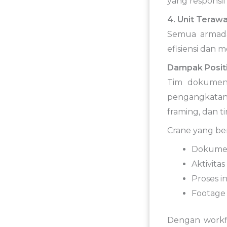
yang responsi
4. Unit Terawa
Semua armada 
efisiensi dan 
Dampak Positi
Tim dokument
pengangkatan 
framing, dan t
Crane yang be
Dokumen
Aktivita
Proses i
Footage 
Dengan workfl