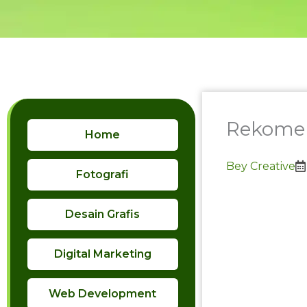
Skip
to
content
Rekomen
Home
Bey Creative
Fotografi
Desain Grafis
Digital Marketing
Web Development