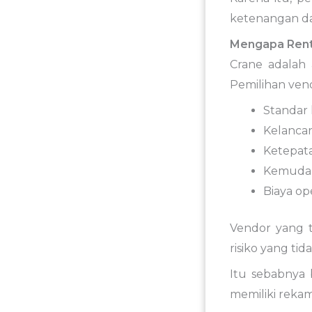
ketenangan da
Mengapa Renta
Crane adalah 
Pemilihan ven
Standar 
Kelancar
Ketepat
Kemudah
Biaya ope
Vendor yang t
risiko yang tid
Itu sebabnya 
memiliki reka