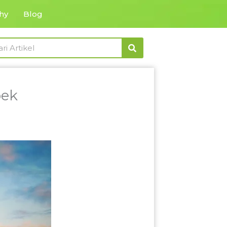
hy
Blog
rch
bek