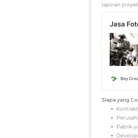
laporan proye
Siapa yang C
Kontrak
Perusaha
Pabrik 
Develope