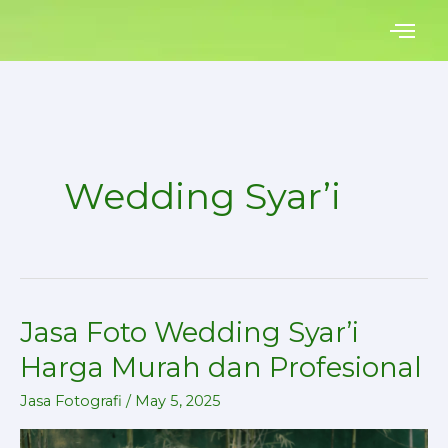
Skip
to
content
Wedding Syar’i
Jasa Foto Wedding Syar’i
Jasa
Foto
Harga Murah dan Profesional
Wedding
Jasa Fotografi
/
May 5, 2025
Syar’i
Harga