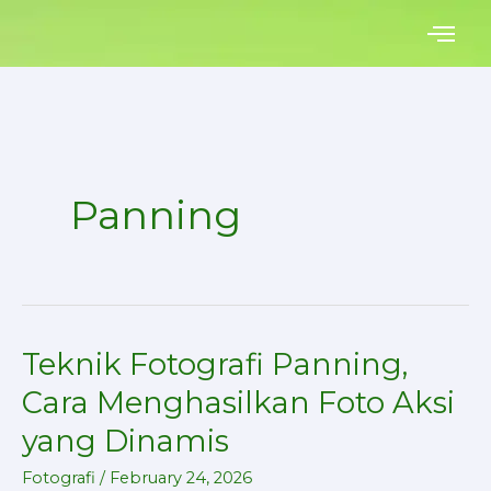
Skip
to
content
Panning
Teknik Fotografi Panning,
Teknik
Fotografi
Cara Menghasilkan Foto Aksi
Panning,
yang Dinamis
Cara
Menghasilkan
Fotografi
/
February 24, 2026