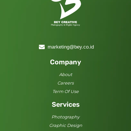
marketing@bey.co.id
Company
About
Careers
Term Of Use
Services
Photography
Graphic Design