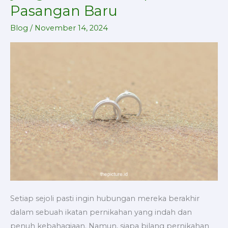
Awal
Pasangan Baru
Pernikahan
yang
Blog
/
November 14, 2024
Harus
Dihadapi
Pasangan
Baru
Setiap sejoli pasti ingin hubungan mereka berakhir
dalam sebuah ikatan pernikahan yang indah dan
penuh kebahagiaan. Namun, siapa bilang pernikahan