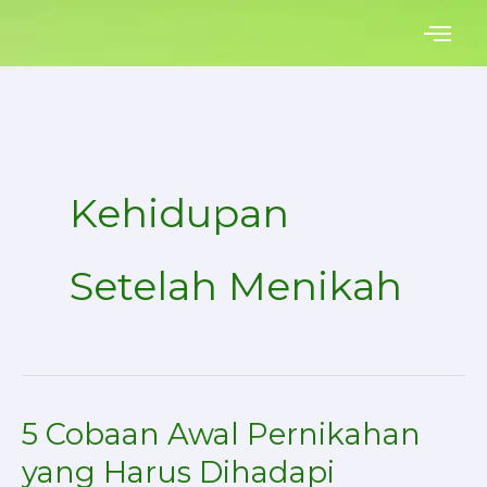
Skip
to
content
Kehidupan
Setelah Menikah
5 Cobaan Awal Pernikahan
5
Cobaan
yang Harus Dihadapi