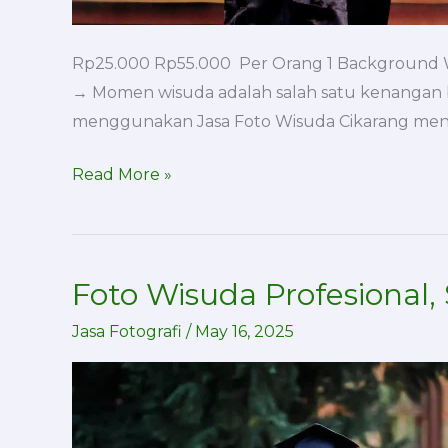
Rp25.000 Rp55.000 Per Orang 1 Background Wis
→ Momen wisuda adalah salah satu kenangan be
menggunakan Jasa Foto Wisuda Cikarang menjad
Read More »
Foto Wisuda Profesiona
Foto
Wisuda
Jasa Fotografi
/
May 16, 2025
Profesional,
Simpan
Momen
Bahagia