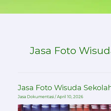
Skip
to
content
Jasa Foto Wisud
Jasa Foto Wisuda Sekolah
Jasa
Foto
Jasa Dokumentasi
/
April 10, 2026
Wisuda
Sekolah