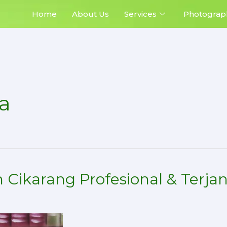
Home
About Us
Services
Photograp
a
 Cikarang Profesional & Terj