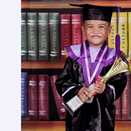
Cikarang
Profesional
&
Terjangkau