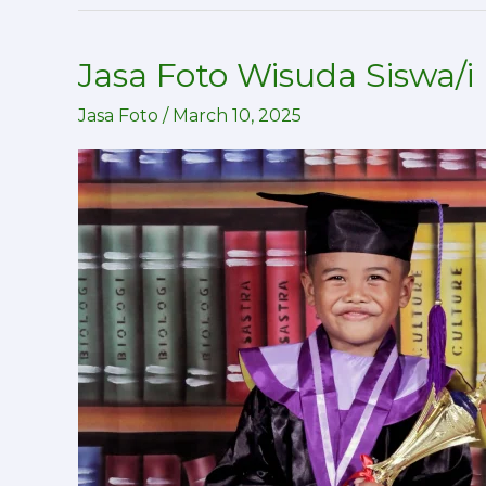
Jasa Foto Wisuda Siswa/i
Jasa
Foto
Jasa Foto
/
March 10, 2025
Wisuda
Siswa/i
untuk
Sekolah,Pesantren