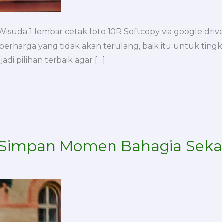
uda 1 lembar cetak foto 10R Softcopy via google drive
rharga yang tidak akan terulang, baik itu untuk tingka
i pilihan terbaik agar […]
l, Simpan Momen Bahagia Seka