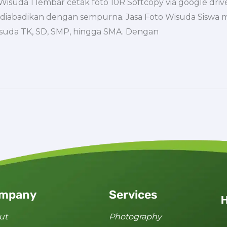
uda 1 lembar cetak foto 10R Softcopy via google drive
 diabadikan dengan sempurna. Jasa Foto Wisuda Sisw
wisuda TK, SD, SMP, hingga SMA. Dengan
mpany
Services
H
ut
Photography