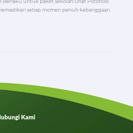
 Berlaku untuk paket sekolah Lihat Potofolio
a memastikan setiap momen penuh kebanggaan
ubungi Kami