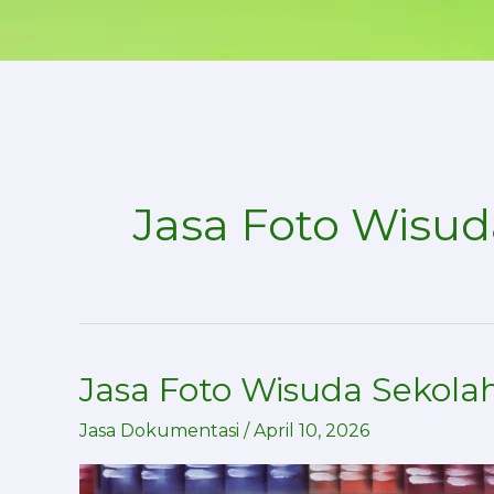
Skip
to
content
Jasa Foto Wisud
Jasa Foto Wisuda Sekolah
Jasa
Foto
Jasa Dokumentasi
/
April 10, 2026
Wisuda
Sekolah