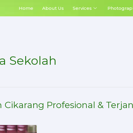
Home
About Us
Services
Photograp
a Sekolah
 Cikarang Profesional & Terj