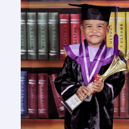
Cikarang
Profesional
&
Terjangkau