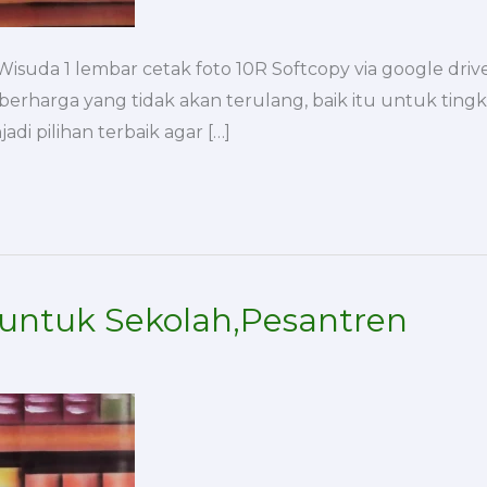
uda 1 lembar cetak foto 10R Softcopy via google drive
rharga yang tidak akan terulang, baik itu untuk tingka
i pilihan terbaik agar […]
 untuk Sekolah,Pesantren