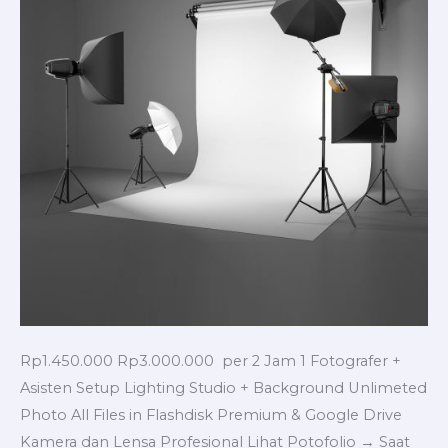
Rp1.450.000 Rp3.000.000 per 2 Jam 1 Fotografer +
Asisten Setup Lighting Studio + Background Unlimeted
Photo All Files in Flashdisk Premium & Google Drive
Kamera dan Lensa Profesional Lihat Potofolio → Saat