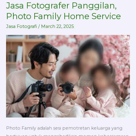
Jasa Fotografer Panggilan,
Jasa
Fotografer
Photo Family Home Service
Panggilan,
Jasa Fotografi
/
March 22, 2025
Photo
Family
Home
Service
Photo Family adalah sesi pemotretan keluarga yang