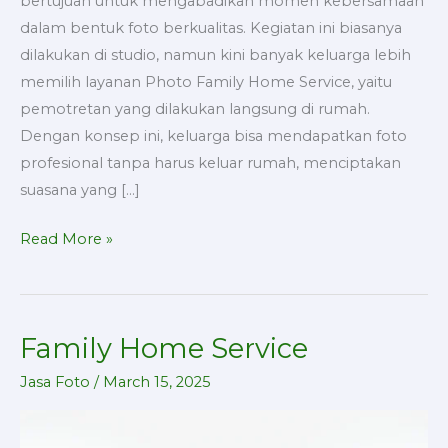
bertujuan untuk mengabadikan momen kebersamaan
dalam bentuk foto berkualitas. Kegiatan ini biasanya
dilakukan di studio, namun kini banyak keluarga lebih
memilih layanan Photo Family Home Service, yaitu
pemotretan yang dilakukan langsung di rumah.
Dengan konsep ini, keluarga bisa mendapatkan foto
profesional tanpa harus keluar rumah, menciptakan
suasana yang […]
Read More »
Family Home Service
Family
Home
Jasa Foto
/
March 15, 2025
Service