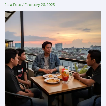
Buka
Jasa Foto
/
February 26, 2025
Puasa
Bersama
/
Iftar
Jama’i