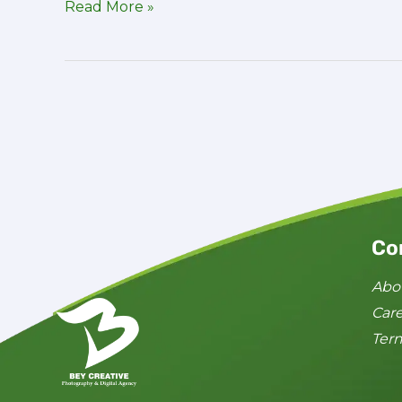
Read More »
Co
Abo
Car
Ter