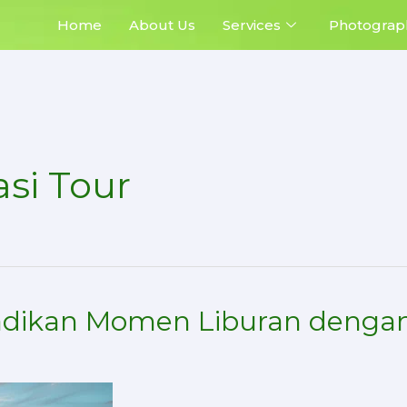
Home
About Us
Services
Photograp
si Tour
badikan Momen Liburan dengan