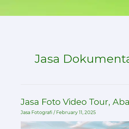
Skip
to
content
Jasa Dokumenta
Jasa Foto Video Tour, A
Jasa
Foto
Jasa Fotografi
/
February 11, 2025
Video
Tour,