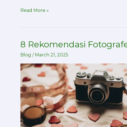
Read More »
8 Rekomendasi Fotografe
8
Rekomendasi
Blog
/
March 21, 2025
Fotografer
Wedding
Terbaik
di
Bekasi