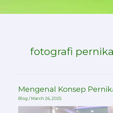
Skip
to
content
fotografi pernik
Mengenal Konsep Pernika
Mengenal
Konsep
Blog
/
March 26, 2025
Pernikahan
Syar’i