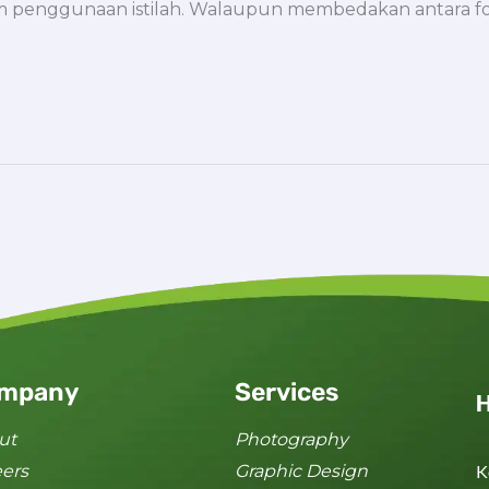
alam penggunaan istilah. Walaupun membedakan antara fo
mpany
Services
H
ut
Photography
eers
Graphic Design
K