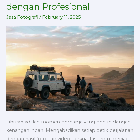
Video
dengan Profesional
Tour,
Abadikan
Jasa Fotografi
/
February 11, 2025
Momen
Liburan
dengan
Profesional
Liburan adalah momen berharga yang penuh dengan
kenangan indah. Mengabadikan setiap detik perjalanan
dengan hasil foto dan video berkualitas tentu menjadi