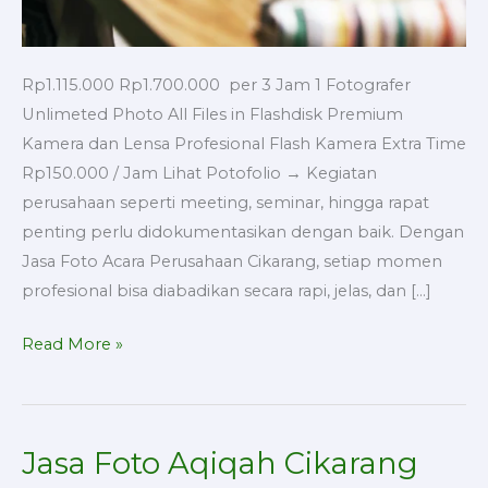
Rp1.115.000 Rp1.700.000 per 3 Jam 1 Fotografer
Unlimeted Photo All Files in Flashdisk Premium
Kamera dan Lensa Profesional Flash Kamera Extra Time
Rp150.000 / Jam Lihat Potofolio → Kegiatan
perusahaan seperti meeting, seminar, hingga rapat
penting perlu didokumentasikan dengan baik. Dengan
Jasa Foto Acara Perusahaan Cikarang, setiap momen
profesional bisa diabadikan secara rapi, jelas, dan […]
Read More »
Jasa Foto Aqiqah Cikarang
Jasa
Foto