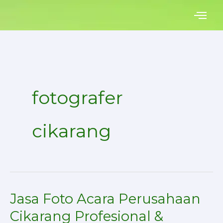
Skip
to
content
fotografer
cikarang
Jasa Foto Acara Perusahaan
Jasa
Foto
Cikarang Profesional &