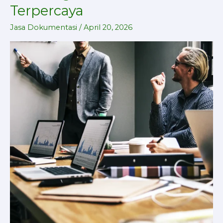
Acara
Terpercaya
Perusahaan
Cikarang
Jasa Dokumentasi
/
April 20, 2026
Profesional
&
Terpercaya