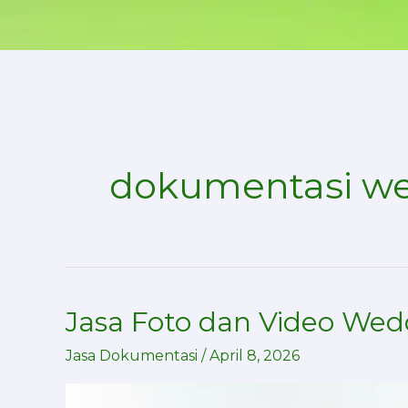
Skip
to
content
dokumentasi w
Jasa Foto dan Video Wed
Jasa
Foto
Jasa Dokumentasi
/
April 8, 2026
dan
Video