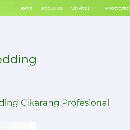
Home
About Us
Services
Photograp
edding
ding Cikarang Profesional