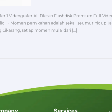
r 1 Videografer All Files in Flashdisk Premium Full V
olio → Momen pernikahan adalah sekali seumur hidup, j
Cikarang, setiap momen mulai dari […]
mpany
Services