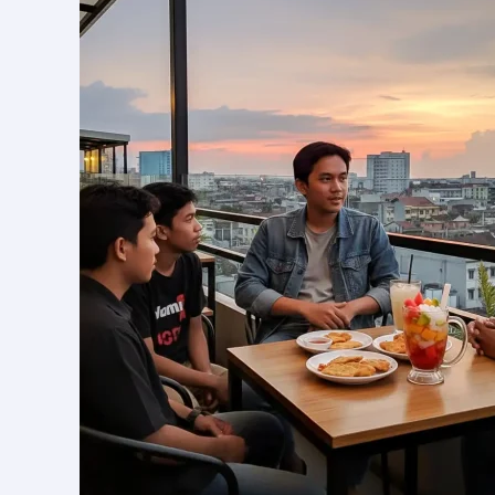
Bersama
/
Iftar
Jama’i