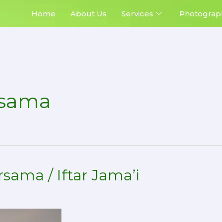
Home
About Us
Services
Photograp
rsama
sama / Iftar Jama’i