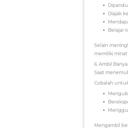
Dipand
Diajak
k
Mendap
Belajar
t
Selain
mening
memiliki
mina
6.
Ambil
Bany
Saat
menemu
Cobalah
untuk
Mengu
Bereksp
Menggu
Mengambil
be