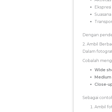
Ekspresi
Suasan
Transpor
Dengan
pend
2.
Ambil
Berba
Dalam
fotogra
Cobalah
meng
Wide
sh
Mediu
Close-
u
Sebagai
conto
Ambil
fo