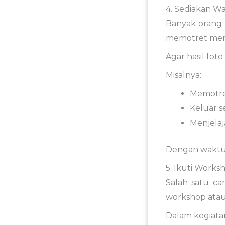
4.
Sediakan
Wa
Banyak
orang
memotret
men
Agar
hasil
foto
Misalnya:
Memotr
Keluar
s
Menjela
Dengan
wakt
5.
Ikuti
Works
Salah
satu
ca
workshop
ata
Dalam
kegiat