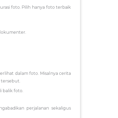
urasi
foto
.
Pilih
hanya
foto
terbaik
dokumenter.
terlihat
dalam
foto.
Misalnya
cerita
k
tersebut.
di
balik
foto
.
ngabadikan
perjalanan
sekaligus