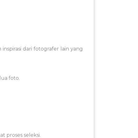
n
inspirasi
dari
fotografer
lain
yang
dua
foto.
aat
proses
seleksi
.