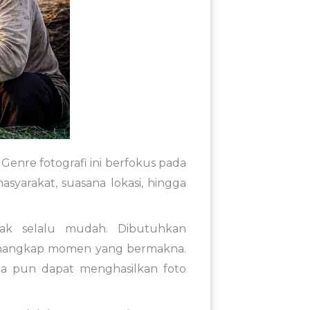
.
Genre
fotografi
ini
berfokus
pada
asyarakat,
suasana
lokasi,
hingga
dak
selalu
mudah.
Dibutuhkan
nangkap
momen
yang
bermakna
.
pa
pun
dapat
menghasilkan
foto