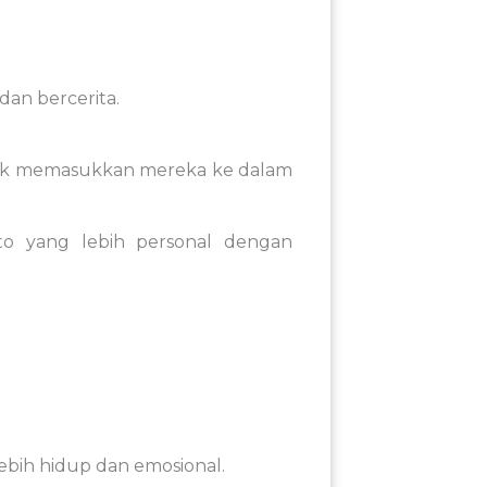
dan
bercerita
.
uk
memasukkan
mereka
ke
dalam
oto
yang
lebih
personal
dengan
lebih
hidup
dan
emosional
.