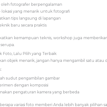
u
oleh
fotografer
berpengalaman
e
lokasi
yang
menarik
untuk
fotografi
atkan
tips
langsung
di
lapangan
eknik
baru
secara
praktis
katkan
kemampuan
teknis,
workshop
juga
memberika
t
serupa.
ak
Foto,
Lalu
Pilih
yang
Terbaik
kan
objek
menarik,
jangan
hanya
mengambil
satu
atau
:
bah
sudut
pengambilan
gambar
erimen
dengan
komposisi
nakan
pengaturan
kamera
yang
berbeda
berapa
variasi
foto
memberi
Anda
lebih
banyak
pilihan
s