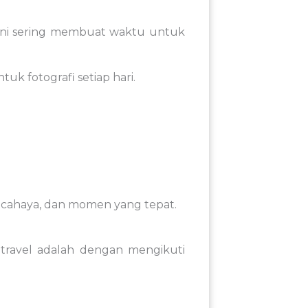
ini
sering
membuat
waktu
untuk
ntuk
fotografi
setiap
hari.
,
cahaya,
dan
momen
yang
tepat
.
i
travel
adalah
dengan
mengikuti