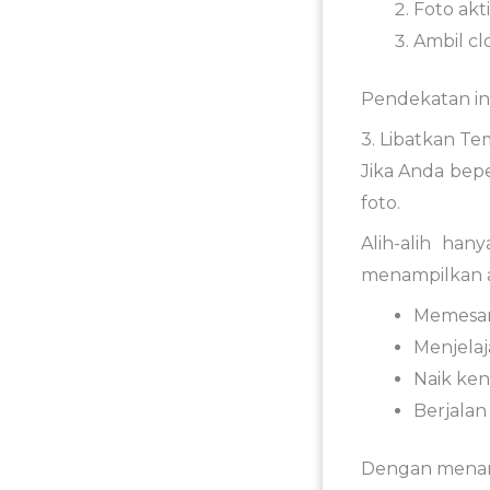
Foto
akt
Ambil
cl
Pendekatan
in
3.
Libatkan
Te
Jika
Anda
bep
foto
.
Alih-
alih
han
menampilkan
Memesa
Menjelaj
Naik
ken
Berjala
Dengan
mena