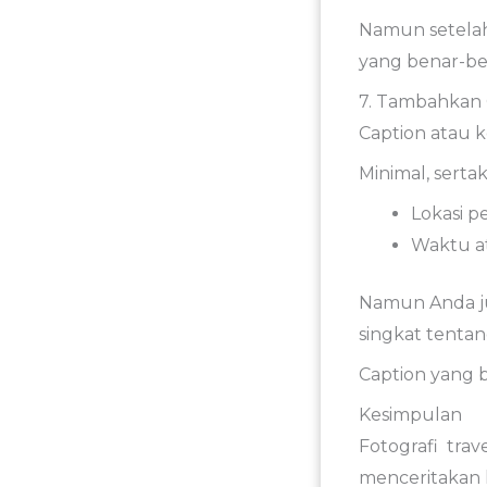
Namun
setel
yang
benar-
b
7.
Tambahkan
Caption
atau
k
Minimal,
serta
Lokasi
p
Waktu
a
Namun
Anda
singkat
tenta
Caption
yang
Kesimpulan
Fotografi
trav
menceritakan