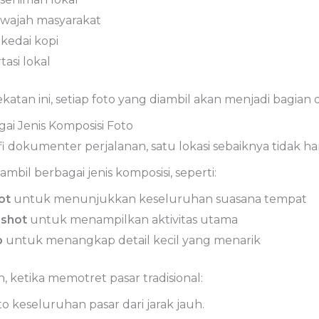
wajah
masyarakat
a
kedai
kopi
tasi
lokal
ekatan
ini,
setiap
foto
yang
diambil
akan
menjadi
bagian
gai
Jenis
Komposisi
Foto
fi
dokumenter
perjalanan,
satu
lokasi
sebaiknya
tidak
ha
ambil
berbagai
jenis
komposisi,
seperti:
ot
untuk
menunjukkan
keseluruhan
suasana
tempat
m
shot
untuk
menampilkan
aktivitas
utama
p
untuk
menangkap
detail
kecil
yang
menarik
h,
ketika
memotret
pasar
tradisional:
to
keseluruhan
pasar
dari
jarak
jauh.