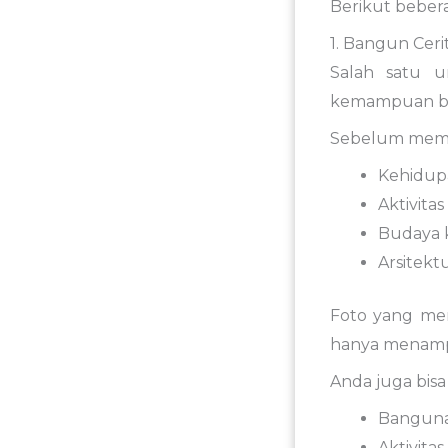
Berikut
beber
1.
Bangun
Ceri
Salah
satu
u
kemampuan
b
Sebelum
mem
Kehidu
Aktivitas
Budaya
Arsitekt
Foto
yang
mem
hanya
menamp
Anda
juga
bis
Bangun
Aktivitas