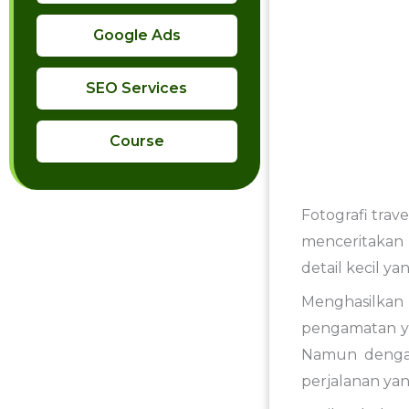
Google Ads
SEO Services
Course
Fotografi
trav
menceritaka
detail
kecil
ya
Menghasilka
pengamatan
Namun
deng
perjalanan
ya