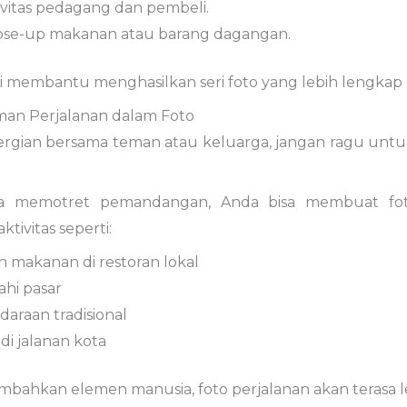
ivitas
pedagang
dan
pembeli.
ose-
up
makanan
atau
barang
dagangan.
i
membantu
menghasilkan
seri
foto
yang
lebih
lengkap
man
Perjalanan
dalam
Foto
ergian
bersama
teman
atau
keluarga,
jangan
ragu
unt
ya
memotret
pemandangan,
Anda
bisa
membuat
f
aktivitas
seperti:
n
makanan
di
restoran
lokal
ahi
pasar
daraan
tradisional
n
di
jalanan
kota
mbahkan
elemen
manusia,
foto
perjalanan
akan
terasa