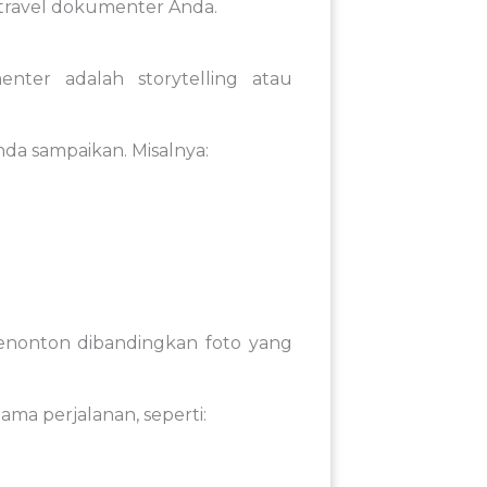
travel
dokumenter
Anda.
menter
adalah
storytelling
atau
nda
sampaikan.
Misalnya:
enonton
dibandingkan
foto
yang
lama
perjalanan,
seperti: