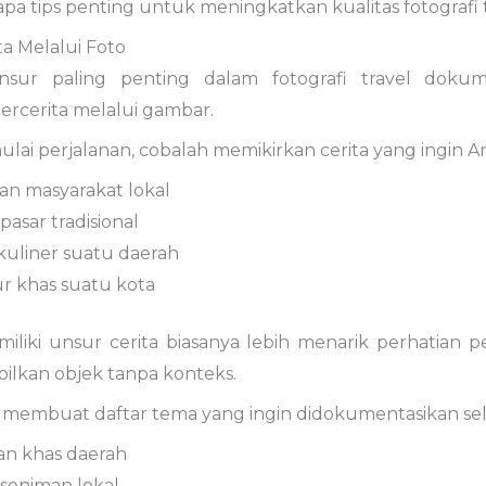
apa
tips
penting
untuk
meningkatkan
kualitas
fotografi
ta
Melalui
Foto
nsur
paling
penting
dalam
fotografi
travel
doku
ercerita
melalui
gambar.
ulai
perjalanan,
cobalah
memikirkan
cerita
yang
ingin
A
pan
masyarakat
lokal
pasar
tradisional
kuliner
suatu
daerah
ur
khas
suatu
kota
iliki
unsur
cerita
biasanya
lebih
menarik
perhatian
p
ilkan
objek
tanpa
konteks.
a
membuat
daftar
tema
yang
ingin
didokumentasikan
se
an
khas
daerah
seniman
lokal