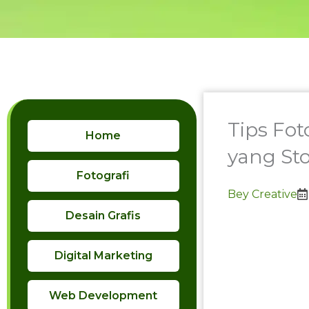
Skip
to
content
Tips Fo
Home
yang Sto
Fotografi
Bey Creative
Desain Grafis
Digital Marketing
Web Development