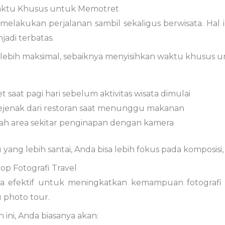
ktu
Khusus
untuk
Memotret
melakukan
perjalanan
sambil
sekaligus
berwisata.
Hal
jadi
terbatas.
lebih
maksimal,
sebaiknya
menyisihkan
waktu
khusus
u
et
saat
pagi
hari
sebelum
aktivitas
wisata
dimulai
ejenak
dari
restoran
saat
menunggu
makanan
jah
area
sekitar
penginapan
dengan
kamera
u
yang
lebih
santai,
Anda
bisa
lebih
fokus
pada
komposisi
hop
Fotografi
Travel
ra
efektif
untuk
meningkatkan
kemampuan
fotograf
u
photo
tour
.
an
ini,
Anda
biasanya
akan: