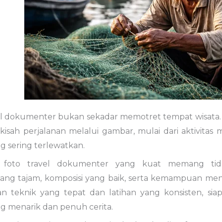
el
dokumenter
bukan
sekadar
memotret
tempat
wisata
n
kisah
perjalanan
melalui
gambar
,
mulai
dari
aktivitas
m
ng
sering
terlewatkan.
n
foto
travel
dokumenter
yang
kuat
memang
ti
yang
tajam,
komposisi
yang
baik,
serta
kemampuan
me
an
teknik
yang
tepat
dan
latihan
yang
konsisten,
sia
ng
menarik
dan
penuh
cerita.