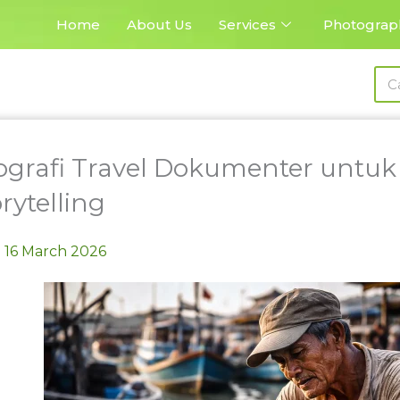
Home
About Us
Services
Photograp
Sea
tografi Travel Dokumenter untu
rytelling
16 March 2026