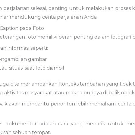
ah
perjalanan
selesai,
penting
untuk
melakukan
proses
k
enar
mendukung
cerita
perjalanan
Anda.
Caption
pada
Foto
eterangan
foto
memiliki
peran
penting
dalam
fotografi
kan
informasi
seperti:
engambilan
gambar
tau
situasi
saat
foto
diambil
juga
bisa
menambahkan
konteks
tambahan
yang
tidak
ng
aktivitas
masyarakat
atau
makna
budaya
di
balik
obje
baik
akan
membantu
penonton
lebih
memahami
cerita
el
dokumenter
adalah
cara
yang
menarik
untuk
me
kisah
sebuah
tempat
.