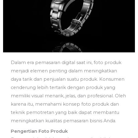
Dalam era pemasaran digital saat ini, foto produk
menjadi elemen penting dalam meningkatkan
daya tarik dan penjualan suatu produk. Konsumen
cenderung lebih tertarik dengan produk yang
memiliki visual menarik, jelas, dan profesional. Oleh
karena itu, memahami konsep foto produk dan
teknik pemotretan yang baik dapat membantu
meningkatkan kualitas pemasaran bisnis Anda.
Pengertian Foto Produk