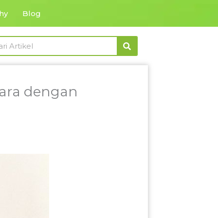
hy
Blog
rch
cara dengan