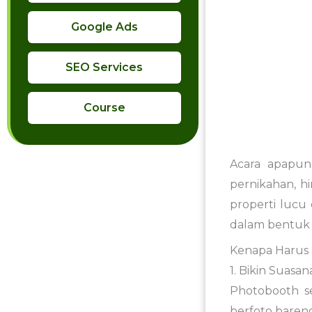
Google Ads
SEO Services
Course
Acara apapun
pernikahan, h
properti lucu
dalam bentuk c
Kenapa Harus 
1. Bikin Suasan
Photobooth se
berfoto baren