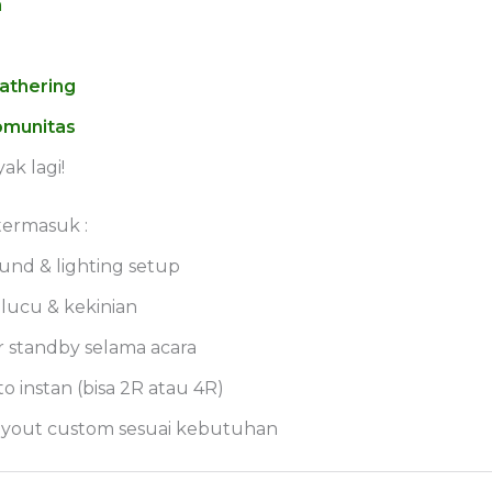
n
athering
omunitas
ak lagi!
termasuk :
nd & lighting setup
 lucu & kekinian
 standby selama acara
to instan (bisa 2R atau 4R)
ayout custom sesuai kebutuhan