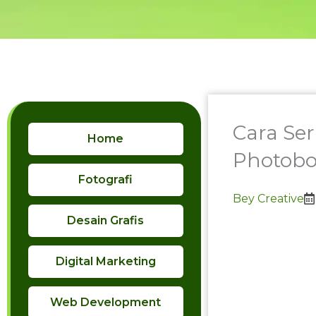
Skip
to
content
Cara Se
Home
Photobo
Fotografi
Bey Creative
Desain Grafis
Digital Marketing
Web Development