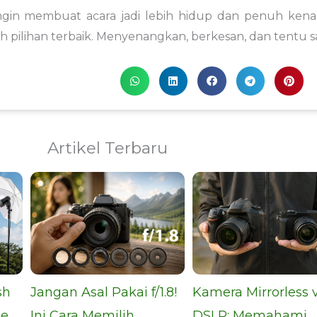
ngin membuat acara jadi lebih hidup dan penuh ken
h pilihan terbaik. Menyenangkan, berkesan, dan tentu s
Artikel Terbaru
sh
Jangan Asal Pakai f/1.8!
Kamera Mirrorless 
e,
Ini Cara Memilih
DSLR: Memahami