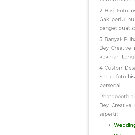
2. Hasil Foto I
Gak perlu nu
banget buat so
3. Banyak Pili
Bey Creative 
kekinian. Leng
4. Custom Des
Setiap foto b
personal!
Photobooth di
Bey Creativ
seperti :
Weddin