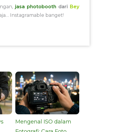
angan,
jasa photobooth
dari
Bey
aja… Instagramable banget!
vs
Mengenal ISO dalam
Fotografi: Cara Foto