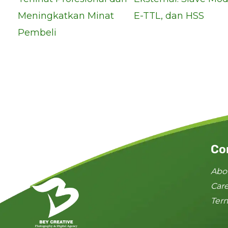
Meningkatkan Minat
E-TTL, dan HSS
Pembeli
Co
Abo
Car
Ter