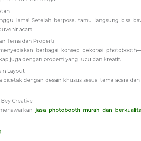
nstan
nggu lama! Setelah berpose, tamu langsung bisa ba
uvenir acara.
han Tema dan Properti
menyediakan berbagai konsep dekorasi photobooth—da
kap juga dengan properti yang lucu dan kreatif.
ain Layout
isa dicetak dengan desain khusus sesuai tema acara da
 Bey Creative
e menawarkan
jasa photobooth murah dan berkualit
g