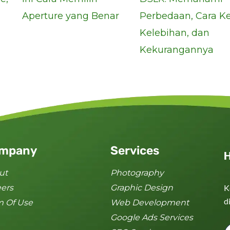
Aperture yang Benar
Perbedaan, Cara Ke
Kelebihan, dan
Kekurangannya
mpany
Services
H
ut
Photography
eers
Graphic Design
K
d
m Of Use
Web Development
Google Ads Services