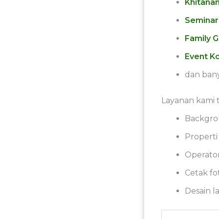
Khitana
Seminar
Family G
Event K
dan bany
Layanan kami 
Backgrou
Properti
Operator
Cetak fo
Desain l