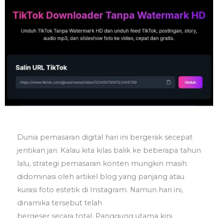
Dunia pemasaran digital hari ini bergerak secepat
jentikan jari. Kalau kita kilas balik ke beberapa tahun
lalu, strategi pemasaran konten mungkin masih
didominasi oleh artikel blog yang panjang atau
kurasi foto estetik di Instagram. Namun hari ini,
dinamika tersebut telah
bergeser secara total. Panggung utama kini