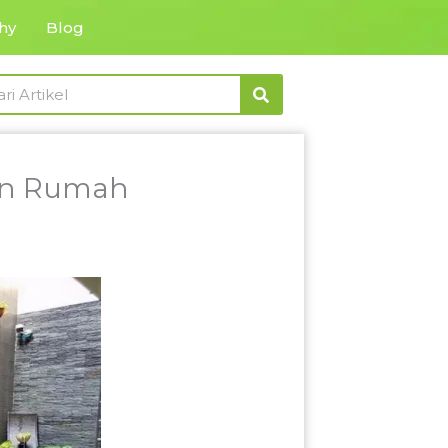
hy
Blog
rch
man Rumah