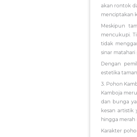
akan rontok d
menciptakan ke
Meskipun ta
mencukupi. Ti
tidak mengga
sinar matahar
Dengan pemil
estetika tama
3. Pohon Kamb
Kamboja merup
dan bunga ya
kesan artisti
hingga merah
Karakter poho