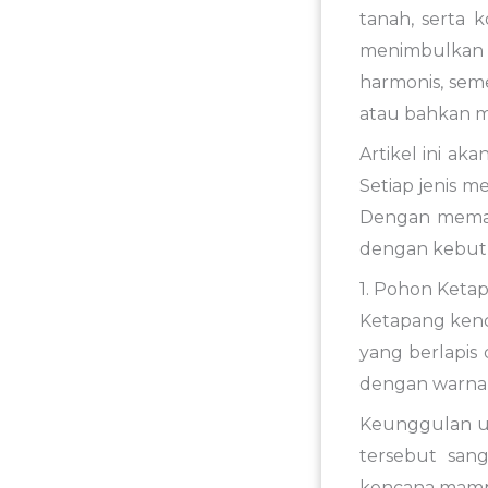
tanah, serta 
menimbulkan 
harmonis, sem
atau bahkan m
Artikel ini a
Setiap jenis m
Dengan memah
dengan kebut
1. Pohon Ketap
Ketapang kenca
yang berlapis
dengan warna 
Keunggulan ut
tersebut san
kencana mampu 