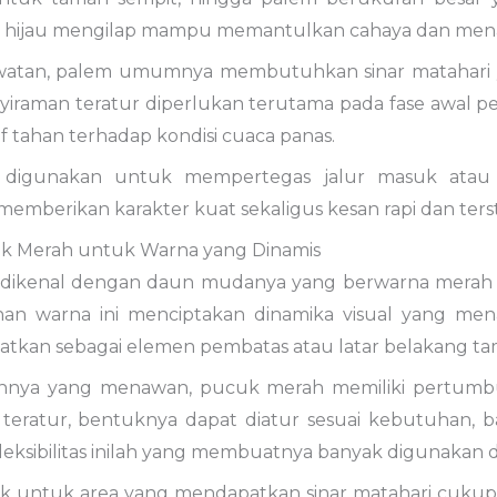
 hijau mengilap mampu memantulkan cahaya dan mena
awatan, palem umumnya membutuhkan sinar matahari y
nyiraman teratur diperlukan terutama pada fase awal p
tif tahan terhadap kondisi cuaca panas.
 digunakan untuk mempertegas jalur masuk atau 
emberikan karakter kuat sekaligus kesan rapi dan ters
k Merah untuk Warna yang Dinamis
dikenal dengan daun mudanya yang berwarna merah 
han warna ini menciptakan dinamika visual yang men
aatkan sebagai elemen pembatas atau latar belakang ta
annya yang menawan, pucuk merah memiliki pertumbu
eratur, bentuknya dapat diatur sesuai kebutuhan, b
Fleksibilitas inilah yang membuatnya banyak digunakan
ok untuk area yang mendapatkan sinar matahari cuku