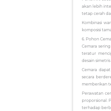
akan lebih in
tetap cerah d
Kombinasi wa
komposisi ta
6. Pohon Cema
Cemara sering
teratur menci
desain simetris
Cemara dapat
secara berder
memberikan te
Perawatan ce
proporsional.
terhadap berba