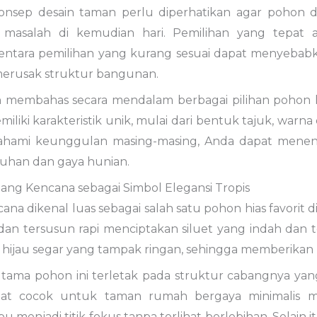
konsep desain taman perlu diperhatikan agar pohon 
masalah di kemudian hari. Pemilihan yang tepat
entara pemilihan yang kurang sesuai dapat menyebabka
erusak struktur bangunan.
kan membahas secara mendalam berbagai pilihan pohon 
emiliki karakteristik unik, mulai dari bentuk tajuk, wa
ami keunggulan masing-masing, Anda dapat menentuk
uhan dan gaya hunian.
ang Kencana sebagai Simbol Elegansi Tropis
na dikenal luas sebagai salah satu pohon hias favorit d
 dan tersusun rapi menciptakan siluet yang indah dan 
hijau segar yang tampak ringan, sehingga memberikan 
ama pohon ini terletak pada struktur cabangnya yang 
gat cocok untuk taman rumah bergaya minimalis 
menjadi titik fokus tanpa terlihat berlebihan. Selain i