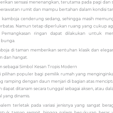
ikan sensasi menenangkan, terutama pada pagi dan sore
rawatan rumit dan mampu bertahan dalam kondisi tanah
 kamboja cenderung sedang, sehingga masih memung
erbatas. Namun tetap diperlukan ruang yang cukup 
. Pemangkasan ringan dapat dilakukan untuk me
 bunga.
boja di taman memberikan sentuhan klasik dan elegan
im dan hangat.
m sebagai Simbol Kesan Tropis Modern
 pilihan populer bagi pemilik rumah yang mengingink
 ramping dengan daun menjari di bagian atas menciptak
m dapat ditanam secara tunggal sebagai aksen, atau
al yang dinamis.
lem terletak pada variasi jenisnya yang sangat ber
ntuk taman sempit, hingga palem berukuran besar