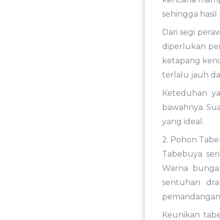
sehingga hasil
Dari segi per
diperlukan pe
ketapang kenca
terlalu jauh d
Keteduhan ya
bawahnya. Sua
yang ideal.
2. Pohon Tab
Tabebuya seri
Warna bungan
sentuhan dra
pemandangan y
Keunikan tabe