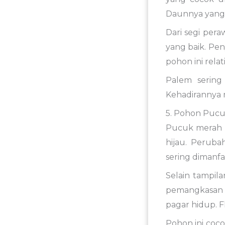
Daunnya yang
Dari segi per
yang baik. Pe
pohon ini rela
Palem sering
Kehadirannya m
5. Pohon Pucu
Pucuk merah 
hijau. Peruba
sering dimanf
Selain tampil
pemangkasan t
pagar hidup. 
Pohon ini coc