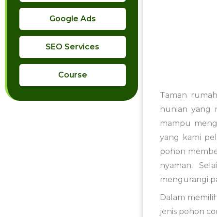
Google Ads
SEO Services
Course
Taman rumah 
hunian yang m
mampu menghad
yang kami pel
pohon memberi
nyaman. Sela
mengurangi pa
Dalam memilih
jenis pohon coc