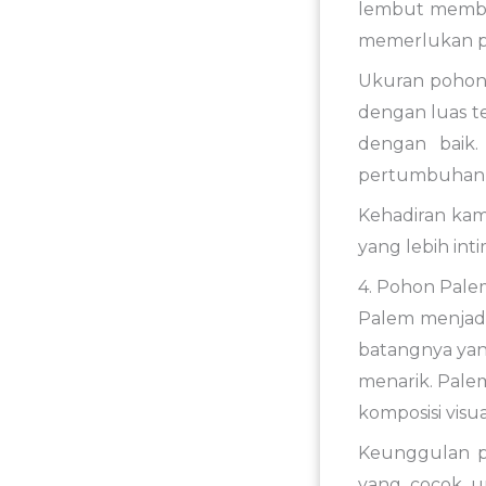
lembut member
memerlukan pe
Ukuran pohon
dengan luas t
dengan baik
pertumbuhan
Kehadiran kam
yang lebih int
4. Pohon Pale
Palem menjadi
batangnya yang
menarik. Pale
komposisi visu
Keunggulan pa
yang cocok u