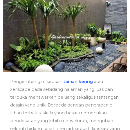
Pengembangan sebuah
taman kering
atau
xeriscape pada sebidang halaman yang luas dan
terbuka menawarkan peluang sekaligus tantangan
desain yang unik. Berbeda dengan penerapan di
lahan terbatas, skala yang besar memerlukan
pendekatan yang lebih menyeluruh, mengubah
seluruh bidang tanah menjadi sebuah lanskap yang